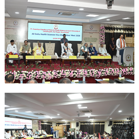
Ayush University CG
Ayush University CG