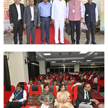
Ayush University CG
Ayush University CG