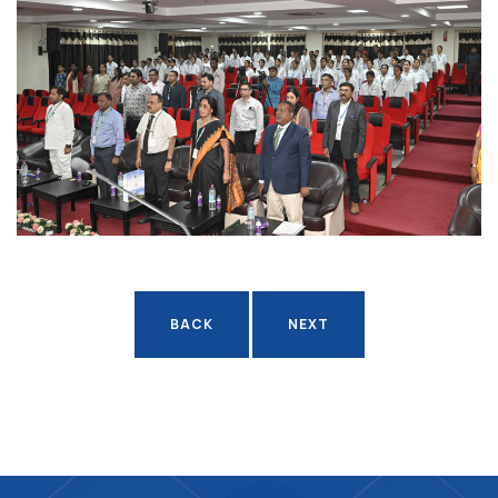
Ayush University CG
BACK
NEXT
BACK
NEXT