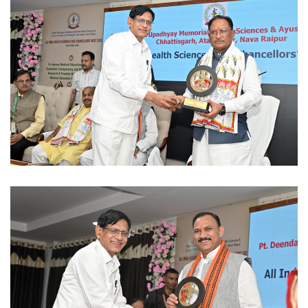
Ayush University CG
Ayush University CG