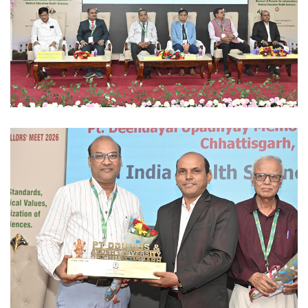
Ayush University CG
Ayush University CG